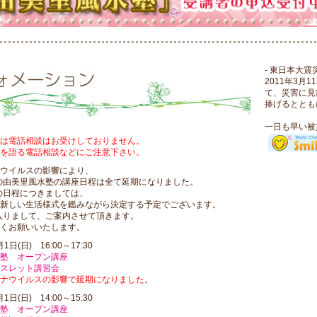
- 東日本大震
2011年3
て、災害に見
捧げるととも
一日も早い被
は電話相談はお受けしておりません。
を語る電話相談などにご注意下さい。
ウイルスの影響により、
度の由美里風水塾の講座日程は全て延期になりました。
度の日程につきましては、
新しい生活様式を鑑みながら決定する予定でございます。
に入りまして、ご案内させて頂きます。
くお願いいたします。
月1日(日) 16:00～17:30
塾 オープン講座
スレット講習会
ナウイルスの影響で延期になりました。
月1日(日) 14:00～15:30
塾 オープン講座