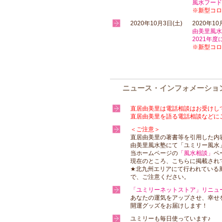
風水フード
※新型コロ
2020年10月3日(土)
2020年10
由美里風水
2021年
※新型コロ
ニュース・インフォメーショ
直居由美里は電話相談はお受けし
直居由美里を語る電話相談などに
＜ご注意＞
直居由美里の著書等を引用した内
由美里風水塾にて「ユミリー風水
当ホームページの
「風水相談」
ペ
現在のところ、こちらに掲載され
★北九州エリアにて行われている
で、ご注意ください。
「ユミリーネットストア」リニュ
あなたの運気をアップさせ、幸せ
開運グッズをお届けします！
ユミリーも毎日使っています♪