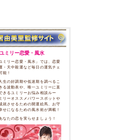
居ユミリー恋愛・風水
ユミリー恋愛・風水」では、恋愛
運・天中殺運など毎日の運気チェ
可能！
人生の好調期や低迷期を調べるこ
きる波動表や、唯一ユミリーに直
できるユミリーお悩み相談ルー
ミリーオススメパワースポットや
成就させるための開運絵馬、お守
幸せになるための風水術が満載！
あなたの恋を実らせましょう！