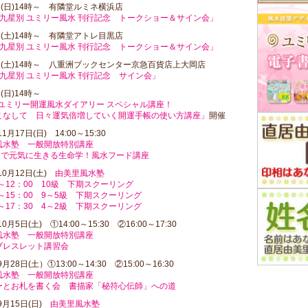
日(日)14時～ 有隣堂ルミネ横浜店
0 九星別 ユミリー風水 刊行記念 トークショー＆サイン会」
日(土)14時～ 有隣堂アトレ目黒店
0 九星別 ユミリー風水 刊行記念 トークショー＆サイン会」
日(土)14時～ 八重洲ブックセンター京急百貨店上大岡店
0 九星別 ユミリー風水 刊行記念 サイン会」
日(日)14時～
年ユミリー開運風水ダイアリー スペシャル講座！
こなして 日々運気倍増していく開運手帳の使い方講座」
開催
11月17日(日) 14:00～15:30
風水塾 一般開放特別講座
歳まで元気に生きる生命学！風水フード講座
年10月12日(土)
由美里風水塾
0～12：00 10級 下期スクーリング
0～15：00 9～5級 下期スクーリング
0～17：30 4～2級 下期スクーリング
10月5日(土) ①14:00～15:30 ②16:00～17:30
風水塾 一般開放特別講座
ブレスレット講習会
9月28日(土）①13:00～14:30 ②15:00～16:30
風水塾 一般開放特別講座
ーとお札を書く会 書描家「秘符心伝師」への道
年9月15日(日)
由美里風水塾