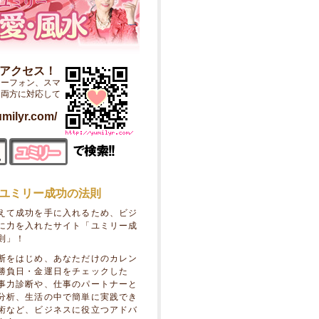
ぐアクセス！
ャーフォン、スマ
ン両方に対応して
umilyr.com/
居ユミリー成功の法則
えて成功を手に入れるため、ビジ
に力を入れたサイト「ユミリー成
則」！
断をはじめ、あなただけのカレン
勝負日・金運日をチェックした
事力診断や、仕事のパートナーと
分析、生活の中で簡単に実践でき
術など、ビジネスに役立つアドバ