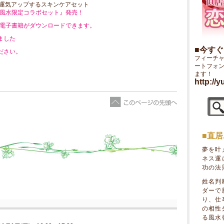
 運気アップするスキンケアセット
 『ユミリー風水限定コラボセット』発売！
リーの電子書籍がダウンロードできます。
ました
■今す
ださい。
フィーチ
ートフォ
ます！
http://y
■直
夢を叶
ネス運
功の法
姓名判
ダーで
り、仕
の相性
る風水