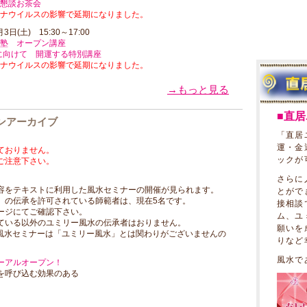
懇談お茶会
ナウイルスの影響で延期になりました。
月3日(土) 15:30～17:00
塾 オープン講座
度に向けて 開運する特別講座
ナウイルスの影響で延期になりました。
→もっと見る
■直
ンアーカイブ
「直居
運・金
ておりません。
ックが
ご注意下さい。
さらに
容をテキストに利用した風水セミナーの開催が見られます。
とがで
」の伝承を許可されている師範者は、現在5名です。
接相談
ージにてご確認下さい。
ム、ユ
ている以外のユミリー風水の伝承者はおりません。
願いを
風水セミナーは「ユミリー風水」とは関わりがございませんの
りなど
風水で
ーアルオープン！
を呼び込む効果のある